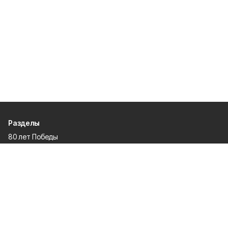
Разделы
80 лет Победы
Новости
Статьи
Политика
Спецпроекты
Происшествия
Газета