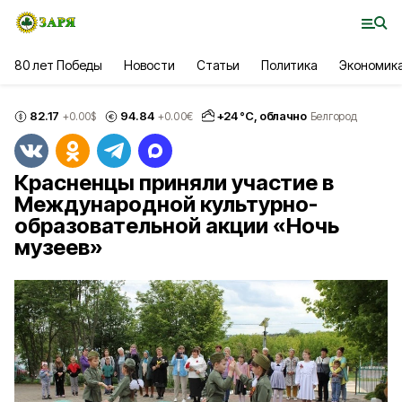
80 лет Победы
Новости
Статьи
Политика
Экономик
82.17
94.84
+
24
°С,
облачно
+0.00
$
+0.00
€
Белгород
Красненцы приняли участие в
Международной культурно-
образовательной акции «Ночь
музеев»