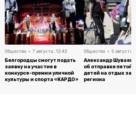
Общество
7 августа , 12:43
Общество
5 августа , 
Белгородцы смогут подать
Александр Шуваев 
заявку на участие в
об отправке пятой 
конкурсе-премии уличной
детей на отдых за 
культуры и спорта «КАРДО»
региона