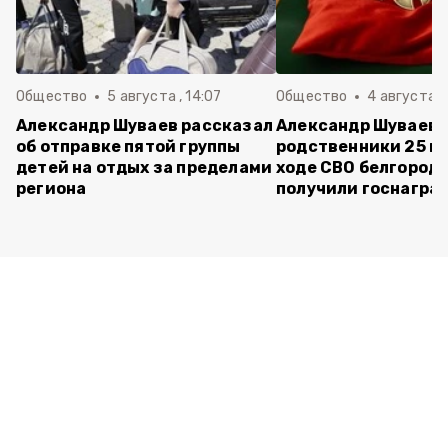
Общество
5 августа , 14:07
Общество
4 августа ,
Александр Шуваев рассказал
Александр Шуваев:
об отправке пятой группы
родственники 25 п
детей на отдых за пределами
ходе СВО белгород
региона
получили госнагра