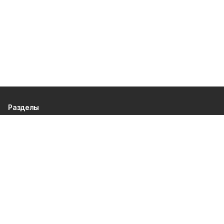
Разделы
80 лет Победы
Новости
Статьи
Политика
Спецпроекты
Происшествия
Газета
Культура