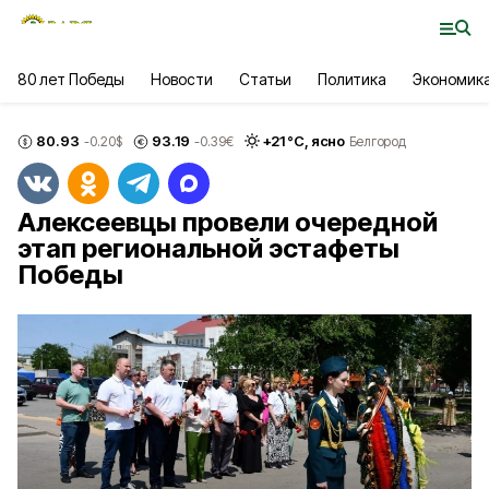
80 лет Победы
Новости
Статьи
Политика
Экономик
80.93
93.19
+
21
°С,
ясно
-0.20
$
-0.39
€
Белгород
Алексеевцы провели очередной
этап региональной эстафеты
Победы