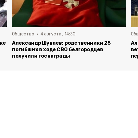
Общество
4 августа , 14:30
Об
вке
Александр Шуваев: родственники 25
Ал
погибших в ходе СВО белгородцев
ве
получили госнаграды
пе