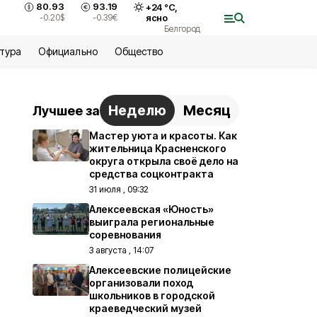
80.93
93.19
+
24
°С,
-0.20
$
-0.39
€
ясно
Белгород
ьтура
Официально
Общество
Неделю
Месяц
Лучшее за
Мастер уюта и красоты. Как
жительница Красненского
округа открыла своё дело на
средства соцконтракта
31 июля , 09:32
Алексеевская «Юность»
выиграла региональные
соревнования
3 августа , 14:07
Алексеевские полицейские
организовали поход
школьников в городской
краеведческий музей