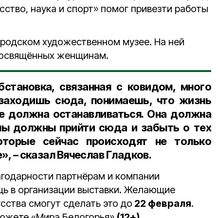
сство, наука и спорт» помог привезти работы
ородском художественном музее. На ней
посвящённых женщинам.
бстановка, связанная с ковидом, много
 заходишь сюда, понимаешь, что жизнь
не должна останавливаться. Она должна
 мы должны прийти сюда и забыть о тех
оторые сейчас происходят не только
е», – сказал Вячеслав Гладков.
агодарности партнёрам и компании
ь в организации выставки. Желающие
сства смогут сделать это до
22 февраля
.
южете «Мира Белогорья».
(12+)