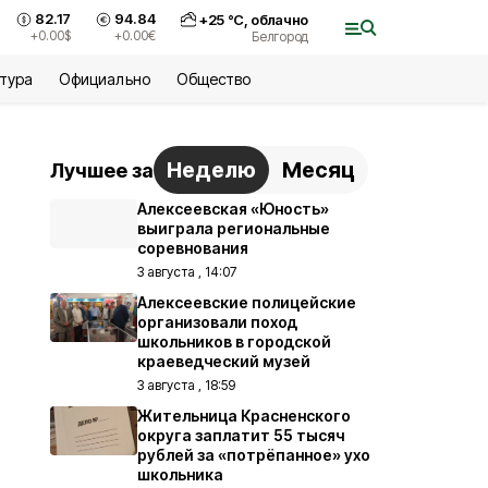
82.17
94.84
+
25
°С,
облачно
+0.00
$
+0.00
€
Белгород
ьтура
Официально
Общество
Неделю
Месяц
Лучшее за
Алексеевская «Юность»
выиграла региональные
соревнования
3 августа , 14:07
Алексеевские полицейские
организовали поход
школьников в городской
краеведческий музей
3 августа , 18:59
Жительница Красненского
округа заплатит 55 тысяч
рублей за «потрёпанное» ухо
школьника