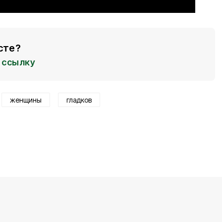
сте?
ссылку
женщины
гладков