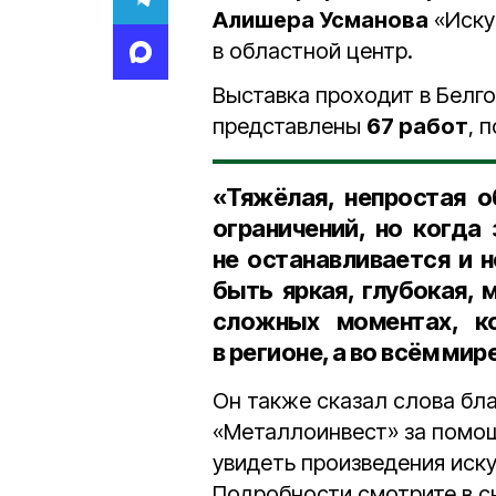
Алишера Усманова
«Иску
в областной центр.
Выставка проходит в Белг
представлены
67 работ
, 
«Тяжёлая, непростая о
ограничений, но когда
не останавливается и 
быть яркая, глубокая,
сложных моментах, к
в регионе, а во всём мир
Он также сказал слова бл
«Металлоинвест» за помощ
увидеть произведения иску
Подробности смотрите в с