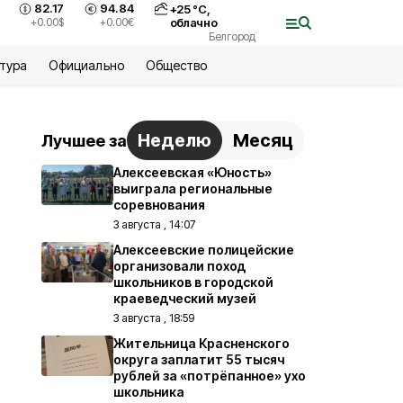
82.17
94.84
+
25
°С,
+0.00
$
+0.00
€
облачно
Белгород
ьтура
Официально
Общество
Неделю
Месяц
Лучшее за
Алексеевская «Юность»
выиграла региональные
соревнования
3 августа , 14:07
Алексеевские полицейские
организовали поход
школьников в городской
краеведческий музей
3 августа , 18:59
Жительница Красненского
округа заплатит 55 тысяч
рублей за «потрёпанное» ухо
школьника