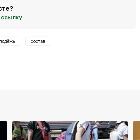
сте?
ссылку
лодёжь
состав