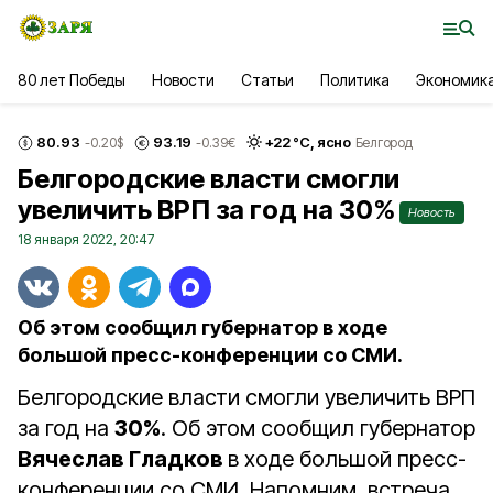
80 лет Победы
Новости
Статьи
Политика
Экономик
80.93
93.19
+
22
°С,
ясно
-0.20
$
-0.39
€
Белгород
Белгородские власти смогли
увеличить ВРП за год на 30%
Новость
18 января 2022, 20:47
Об этом сообщил губернатор в ходе
большой пресс-конференции со СМИ.
Белгородские власти смогли увеличить ВРП
за год на
30%
. Об этом сообщил губернатор
Вячеслав Гладков
в ходе большой пресс-
конференции со СМИ. Напомним, встреча