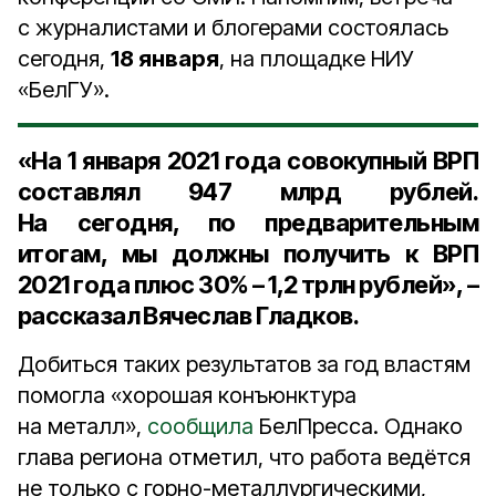
с журналистами и блогерами состоялась
сегодня,
18 января
, на площадке НИУ
«БелГУ».
«
На 1 января 2021 года
совокупный ВРП
составлял
947 млрд рублей
.
На сегодня, по предварительным
итогам, мы должны получить к ВРП
2021 года плюс 30% –
1,2 трлн рублей
», –
рассказал Вячеслав Гладков.
Добиться таких результатов за год властям
помогла «хорошая конъюнктура
на металл»,
сообщила
БелПресса. Однако
глава региона отметил, что работа ведётся
не только с горно-металлургическими,