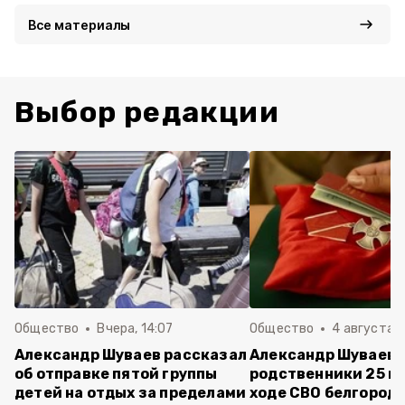
Все материалы
Выбор редакции
Общество
Вчера, 14:07
Общество
4 августа ,
Александр Шуваев рассказал
Александр Шуваев:
об отправке пятой группы
родственники 25 п
детей на отдых за пределами
ходе СВО белгород