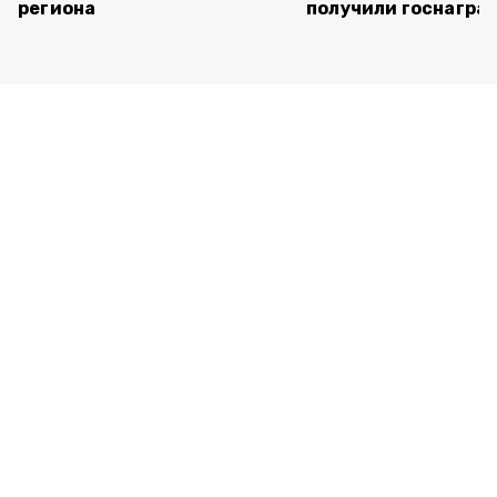
региона
получили госнагра