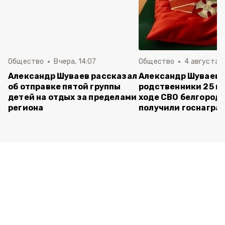
Общество
Вчера, 14:07
Общество
4 августа ,
Александр Шуваев рассказал
Александр Шуваев:
об отправке пятой группы
родственники 25 п
детей на отдых за пределами
ходе СВО белгород
региона
получили госнагра