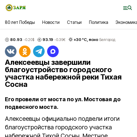
80 лет Победы
Новости
Статьи
Политика
Экономик
80.93
93.19
+
30
°С,
ясно
-0.20
$
-0.39
€
Белгород
Алексеевцы завершили
благоустройство городского
участка набережной реки Тихая
Сосна
Его провели от моста по ул. Мостовая до
подвесного моста.
Алексеевцы официально подвели итоги
благоустройства городского участка
набережной Тихой Сосны. Местное