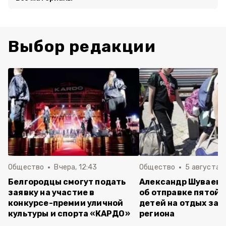
Выбор редакции
Общество
Вчера, 12:43
Общество
5 августа , 
Белгородцы смогут подать
Александр Шуваев 
заявку на участие в
об отправке пятой 
конкурсе-премии уличной
детей на отдых за 
культуры и спорта «КАРДО»
региона