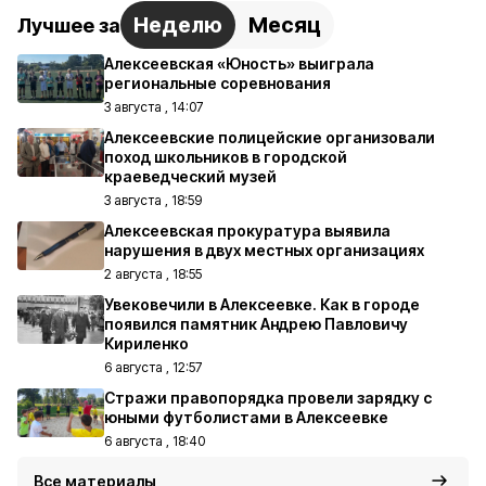
Неделю
Месяц
Лучшее за
Алексеевская «Юность» выиграла
региональные соревнования
3 августа , 14:07
Алексеевские полицейские организовали
поход школьников в городской
краеведческий музей
3 августа , 18:59
Алексеевская прокуратура выявила
нарушения в двух местных организациях
2 августа , 18:55
Увековечили в Алексеевке. Как в городе
появился памятник Андрею Павловичу
Кириленко
6 августа , 12:57
Стражи правопорядка провели зарядку с
юными футболистами в Алексеевке
6 августа , 18:40
Все материалы