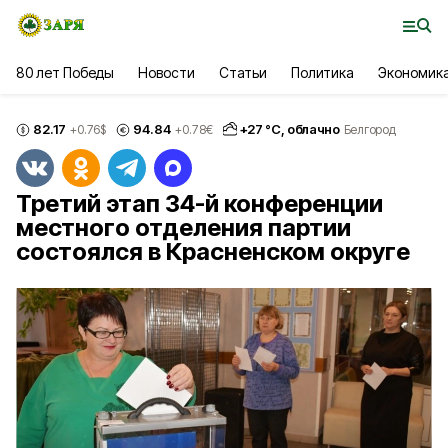
80 лет Победы
Новости
Статьи
Политика
Экономик
82.17
94.84
+
27
°С,
облачно
+0.76
$
+0.78
€
Белгород
Третий этап 34-й конференции
местного отделения партии
состоялся в Красненском округе