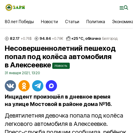
80 лет Победы
Новости
Статьи
Политика
Экономик
82.17
94.84
+
25
°С,
облачно
+0.76
$
+0.78
€
Белгород
Несовершеннолетний пешеход
попал под колёса автомобиля
в Алексеевке
Новость
31 января 2021, 13:20
Инцидент произошёл в дневное время
на улице Мостовой в районе дома №16.
Девятилетняя девочка попала под колёса
легкового автомобиля в Алексеевке.
Пресс-служба полиции сообщила, ребёнок