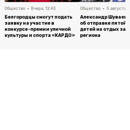
Общество
Вчера, 12:43
Общество
5 августа , 
Белгородцы смогут подать
Александр Шуваев 
заявку на участие в
об отправке пятой 
конкурсе-премии уличной
детей на отдых за 
культуры и спорта «КАРДО»
региона