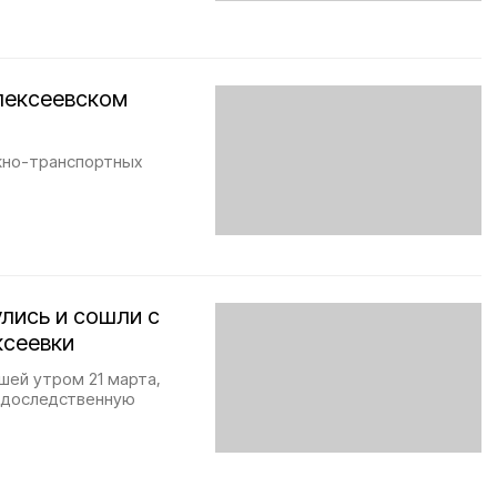
лексеевском
жно-транспортных
улись и сошли с
ксеевки
шей утром 21 марта,
л доследственную