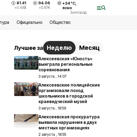
81.41
94.06
+
34
°С,
+0.48
$
+0.87
€
ясно
Белгород
ьтура
Официально
Общество
Неделю
Месяц
Лучшее за
Алексеевская «Юность»
выиграла региональные
соревнования
3 августа , 14:07
Алексеевские полицейские
организовали поход
школьников в городской
краеведческий музей
3 августа , 18:59
Алексеевская прокуратура
выявила нарушения в двух
местных организациях
2 августа , 18:55