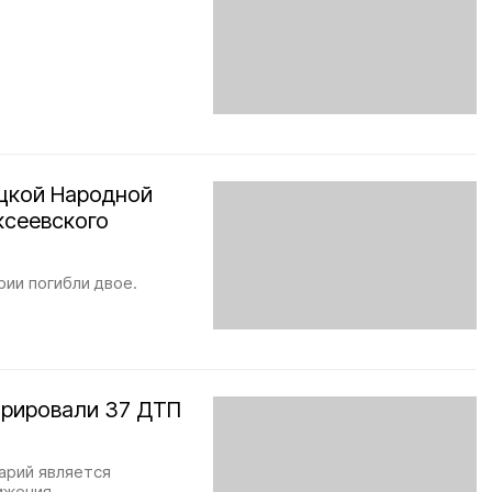
цкой Народной
ксеевского
ии погибли двое.
трировали 37 ДТП
арий является
ижения.