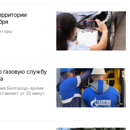
ерритории
бря
екторы
ю газовую службу
да
ние Белгород» время
ставляет от 20 минут