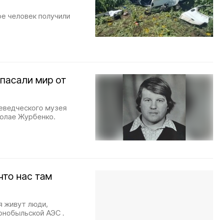
ое человек получили
пасали мир от
еведческого музея
колае Журбенко.
что нас там
я живут люди,
рнобыльской АЭС .