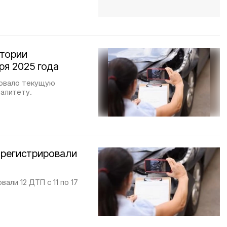
итории
ря 2025 года
довало текущую
алитету.
арегистрировали
али 12 ДТП с 11 по 17