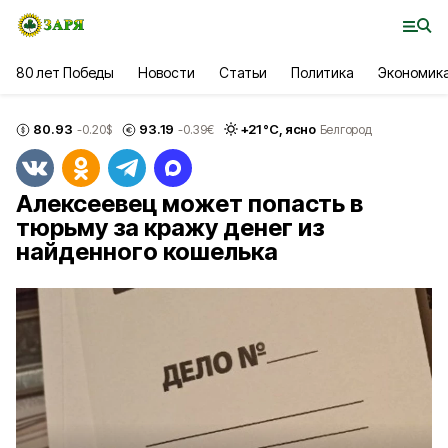
80 лет Победы
Новости
Статьи
Политика
Экономик
80.93
93.19
+
21
°С,
ясно
-0.20
$
-0.39
€
Белгород
Алексеевец может попасть в
тюрьму за кражу денег из
найденного кошелька