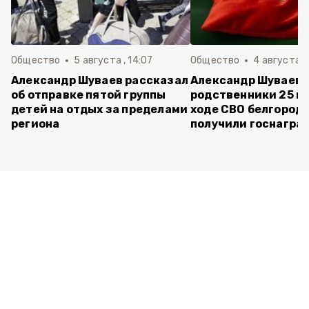
Общество
5 августа , 14:07
Общество
4 августа ,
Александр Шуваев рассказал
Александр Шуваев:
об отправке пятой группы
родственники 25 п
детей на отдых за пределами
ходе СВО белгород
региона
получили госнагра