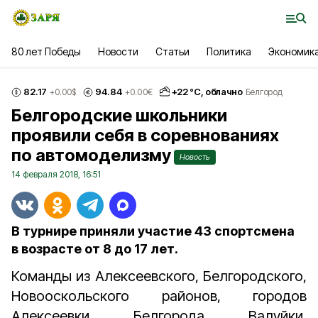
80 лет Победы
Новости
Статьи
Политика
Экономик
82.17
94.84
+
22
°С,
облачно
+0.00
$
+0.00
€
Белгород
Белгородские школьники
проявили себя в соревнованиях
по автомоделизму
Новость
14 февраля 2018, 16:51
В турнире приняли участие 43 спортсмена
в возрасте от 8 до 17 лет.
Команды из Алексеевского, Белгородского,
Новооскольского районов, городов
Алексеевки, Белгорода, Валуйки,