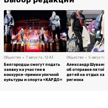
Общество
7 августа , 12:43
Общество
5 августа , 
Белгородцы смогут подать
Александр Шуваев 
заявку на участие в
об отправке пятой 
конкурсе-премии уличной
детей на отдых за 
культуры и спорта «КАРДО»
региона