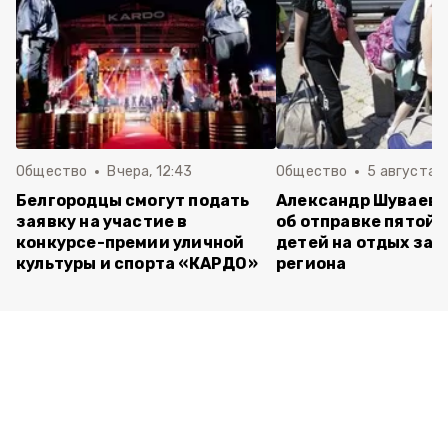
Общество
Вчера, 12:43
Общество
5 августа , 
Белгородцы смогут подать
Александр Шуваев 
заявку на участие в
об отправке пятой 
конкурсе-премии уличной
детей на отдых за 
культуры и спорта «КАРДО»
региона