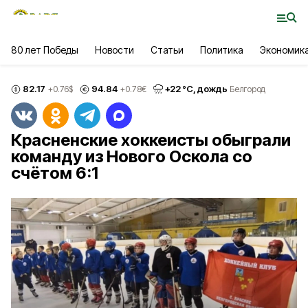
80 лет Победы
Новости
Статьи
Политика
Экономик
82.17
94.84
+
22
°С,
дождь
+0.76
$
+0.78
€
Белгород
Красненские хоккеисты обыграли
команду из Нового Оскола со
счётом 6:1