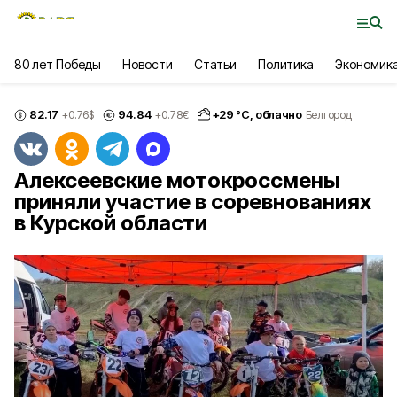
80 лет Победы
Новости
Статьи
Политика
Экономик
82.17
94.84
+
29
°С,
облачно
+0.76
$
+0.78
€
Белгород
Алексеевские мотокроссмены
приняли участие в соревнованиях
в Курской области