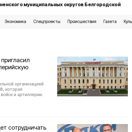
сненского муниципальных округов Белгородской
Экономика
Спецпроекты
Происшествия
Газета
Кул
 пригласил
лерийскую
ельной организацией
Ф, которая
войск и артиллерии.
ет сотрудничать