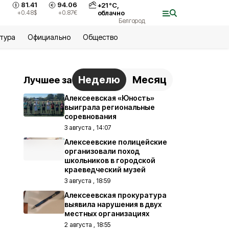
81.41
94.06
+
21
°С,
+0.48
$
+0.87
€
облачно
Белгород
ьтура
Официально
Общество
Неделю
Месяц
Лучшее за
Алексеевская «Юность»
выиграла региональные
соревнования
3 августа , 14:07
Алексеевские полицейские
организовали поход
школьников в городской
краеведческий музей
3 августа , 18:59
Алексеевская прокуратура
выявила нарушения в двух
местных организациях
2 августа , 18:55