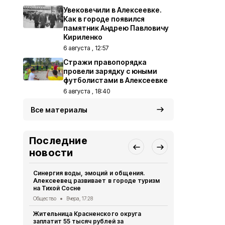
Увековечили в Алексеевке.
Как в городе появился
памятник Андрею Павловичу
Кириленко
6 августа , 12:57
Стражи правопорядка
провели зарядку с юными
футболистами в Алексеевке
6 августа , 18:40
Все материалы
Последние
новости
Синергия воды, эмоций и общения.
Стражи пра
Алексеевец развивает в городе туризм
юными футб
на Тихой Сосне
Общество
6 
Общество
Вчера, 17:28
Опрос обще
Жительница Красненского округа
деятельнос
заплатит 55 тысяч рублей за
Красненско