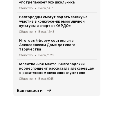
«потрёпанное» ухо школьника
Общество
6 
Общество
Вчера, 14:31
Белгородск
Белгородцы смогут подать заявку на
подсказал 
участие в конкурсе-премии уличной
борьбы с к
культуры и спорта «КАРДО»
Общество
6 
Общество
Вчера, 12:43
Увековечили
Итоговый форум состоялся в
появился п
Алексеевском Доме детского
Кириленко
творчества
Общество
6 
Общество
Вчера, 11:20
Порядок уч
Молитвенное место. Белгородский
опекунов з
корреспондент рассказала алексеевцам
изменится с
о ракитянском священнослужителе
Общество
6 
Общество
Вчера, 09:15
Все новости