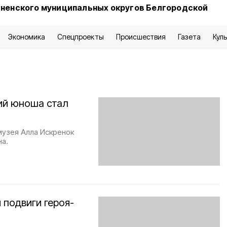
сненского муниципальных округов Белгородской
Экономика
Спецпроекты
Происшествия
Газета
Кул
ий юноша стал
музея Алла Искренок
на.
подвиги героя-