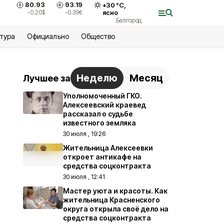
80.93
93.19
+
30
°С,
-0.20
$
-0.39
€
ясно
Белгород
ьтура
Официально
Общество
Неделю
Месяц
Лучшее за
Уполномоченный ГКО.
Алексеевский краевед
рассказал о судьбе
известного земляка
30 июля , 19:26
Жительница Алексеевки
откроет антикафе на
средства соцконтракта
30 июля , 12:41
Мастер уюта и красоты. Как
жительница Красненского
округа открыла своё дело на
средства соцконтракта