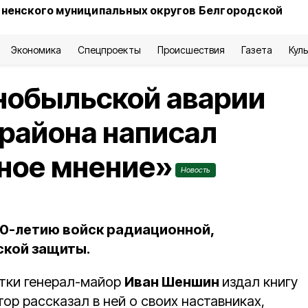
сненского муниципальных округов Белгородской
Экономика
Спецпроекты
Происшествия
Газета
Кул
нобыльской аварии
 района написал
ное мнение»
Новость
00-летию войск радиационной,
ской защиты.
тки генерал-майор
Иван Шеншин
издал книгу
ор рассказал в ней о своих наставниках,