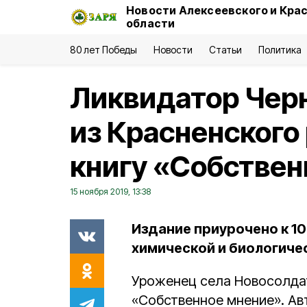
Новости Алексеевского и Кра
области
80 лет Победы
Новости
Статьи
Политика
Ликвидатор Чер
из Красненского
книгу «Собствен
15 ноября 2019, 13:38
Издание приурочено к 1
химической и биологиче
Уроженец села Новосолда
«Собственное мнение». Авт