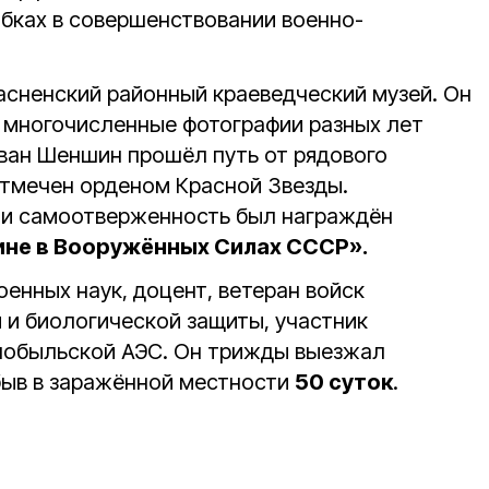
бках в совершенствовании военно-
асненский районный краеведческий музей. Он
 многочисленные фотографии разных лет
ан Шеншин прошёл путь от рядового
отмечен орденом Красной Звезды.
 и самоотверженность был награждён
ине в Вооружённых Силах СССР».
енных наук, доцент, ветеран войск
 и биологической защиты, участник
рнобыльской АЭС. Он трижды выезжал
быв в заражённой местности
50 суток
.