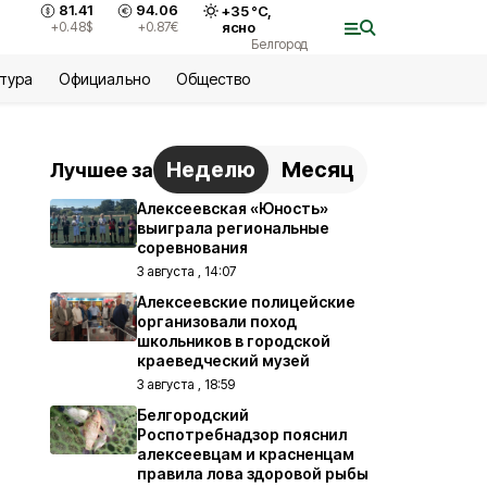
81.41
94.06
+
35
°С,
+0.48
$
+0.87
€
ясно
Белгород
ьтура
Официально
Общество
Неделю
Месяц
Лучшее за
Алексеевская «Юность»
выиграла региональные
соревнования
3 августа , 14:07
Алексеевские полицейские
организовали поход
школьников в городской
краеведческий музей
3 августа , 18:59
Белгородский
Роспотребнадзор пояснил
алексеевцам и красненцам
правила лова здоровой рыбы