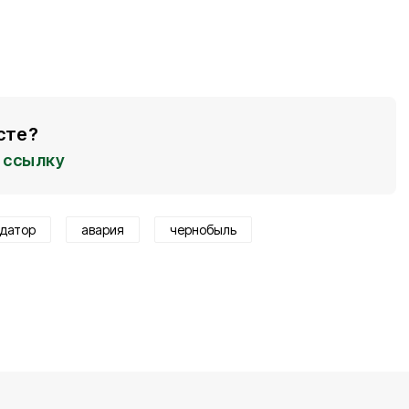
сте?
ссылку
идатор
авария
чернобыль