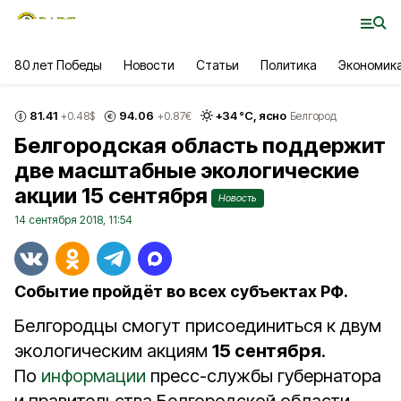
80 лет Победы
Новости
Статьи
Политика
Экономик
81.41
94.06
+
34
°С,
ясно
+0.48
$
+0.87
€
Белгород
Белгородская область поддержит
две масштабные экологические
акции 15 сентября
Новость
14 сентября 2018, 11:54
Событие пройдёт во всех субъектах РФ.
Белгородцы смогут присоединиться к двум
экологическим акциям
15 сентября
.
По
информации
пресс-службы губернатора