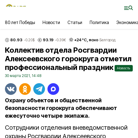
80 лет Победы
Новости
Статьи
Политика
Экономик
80.93
93.19
+
24
°С,
ясно
-0.20
$
-0.39
€
Белгород
Коллектив отдела Росгвардии
Алексеевского горокруга отметил
профессиональный праздник
Новость
30 марта 2021, 14:48
Охрану объектов и общественной
безопасности горокруга обеспечивают
ежесуточно четыре экипажа.
Сотрудники отделения вневедомственной
охраны Росгвардии Алексеевского