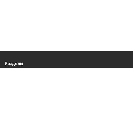
Разделы
80 лет Победы
Новости
Статьи
Политика
Спецпроекты
Происшествия
Газета
Культура