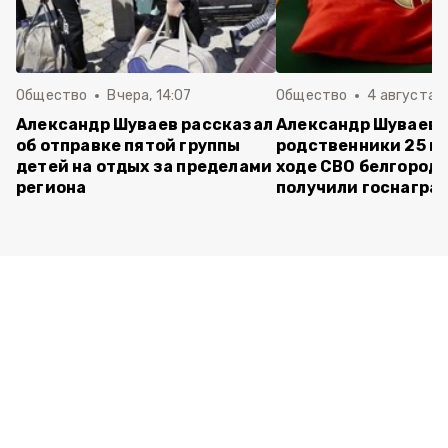
Общество
Вчера, 14:07
Общество
4 августа ,
Александр Шуваев рассказал
Александр Шуваев:
об отправке пятой группы
родственники 25 п
детей на отдых за пределами
ходе СВО белгород
региона
получили госнагра