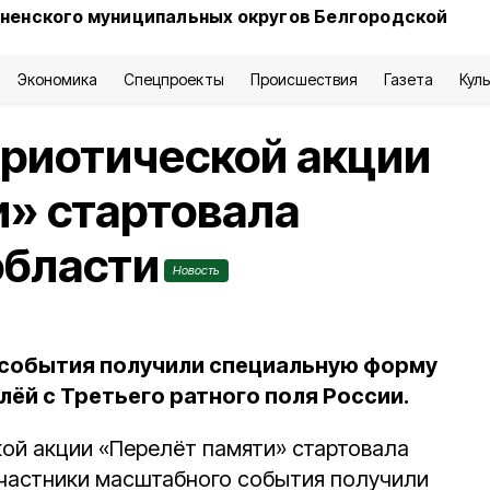
сненского муниципальных округов Белгородской
Экономика
Спецпроекты
Происшествия
Газета
Кул
триотической акции
» стартовала
области
Новость
 события получили специальную форму
лёй с Третьего ратного поля России.
кой акции «Перелёт памяти» стартовала
Участники масштабного события получили