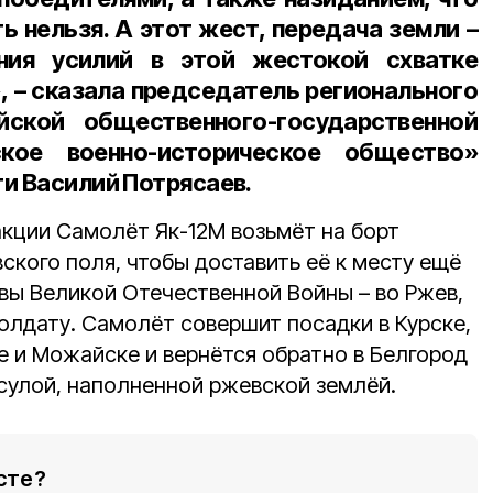
 нельзя. А этот жест, передача земли –
ния усилий в этой жестокой схватке
, – сказала
председатель регионального
ской общественного-государственной
ское военно-историческое общество»
ти Василий Потрясаев
.
акции Самолёт Як-12М возьмёт на борт
ского поля, чтобы доставить её к месту ещё
вы Великой Отечественной Войны – во Ржев,
олдату. Самолёт совершит посадки в Курске,
е и Можайске и вернётся обратно в Белгород
псулой, наполненной ржевской землёй.
сте?