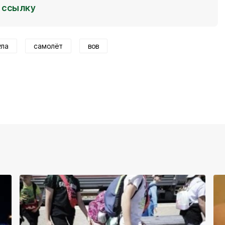
ссылку
ула
самолёт
вов