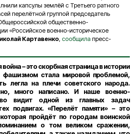
лнили капсулы землёй с Третьего ратного
всей перелётной группой председатель
 Общероссийской общественно-
ции «Российское военно-историческое
иколай Картавенко
,
сообщила
пресс-
война – это скорбная страница в истории
с фашизмом стала мировой проблемой,
ть легла на плечи советского народа.
но, много написано. И наше военно-
тво видит одной из главных задач
тех подвигах. «Перелёт памяти» – это
 которая пройдёт по городам воинской
поминанием о том великом сражении,
победителями, а также назиданием, что