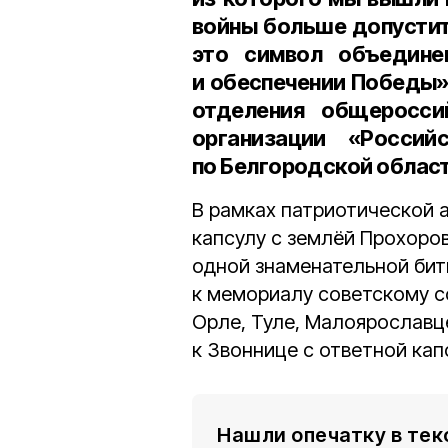
войны больше допустить
это символ объедине
и обеспечении Победы»
отделения общероссий
организации «Россий
по Белгородской облас
В рамках патриотической 
капсулу с землёй Прохоров
одной знаменательной бит
к мемориалу советскому с
Орле, Туле, Малоярославц
к Звоннице с ответной ка
Нашли опечатку в тек