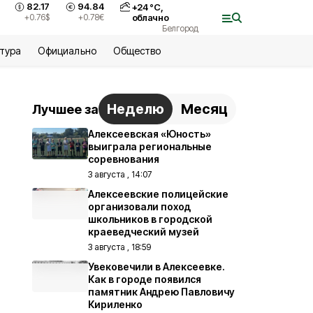
82.17
94.84
+
24
°С,
+0.76
$
+0.78
€
облачно
Белгород
ьтура
Официально
Общество
Неделю
Месяц
Лучшее за
Алексеевская «Юность»
выиграла региональные
соревнования
3 августа , 14:07
Алексеевские полицейские
организовали поход
школьников в городской
краеведческий музей
3 августа , 18:59
Увековечили в Алексеевке.
Как в городе появился
памятник Андрею Павловичу
Кириленко