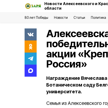
Новости Алексеевского и Кра
области
80 лет Победы
Новости
Статьи
Политика
Алексеевска
победительн
акции «Креп
Россия»
Награждение Вячеслава 
Ботаническом саду Бел
университета.
Семья из Алексеевского г