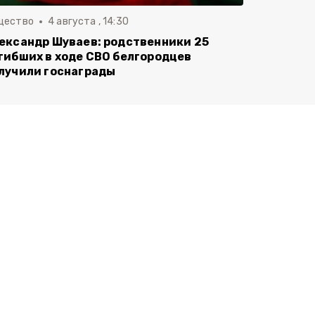
щество
4 августа , 14:30
ександр Шуваев: родственники 25
гибших в ходе СВО белгородцев
лучили госнаграды