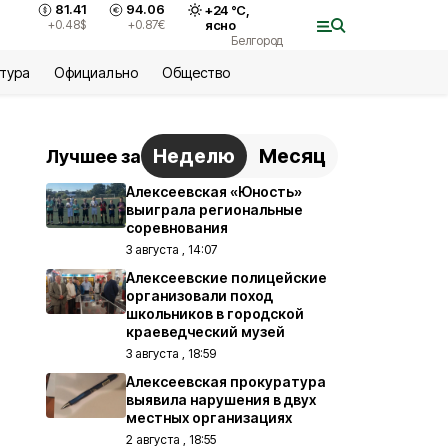
81.41
94.06
+
24
°С,
+0.48
$
+0.87
€
ясно
Белгород
ьтура
Официально
Общество
Неделю
Месяц
Лучшее за
Алексеевская «Юность»
выиграла региональные
соревнования
3 августа , 14:07
Алексеевские полицейские
организовали поход
школьников в городской
краеведческий музей
3 августа , 18:59
Алексеевская прокуратура
выявила нарушения в двух
местных организациях
2 августа , 18:55