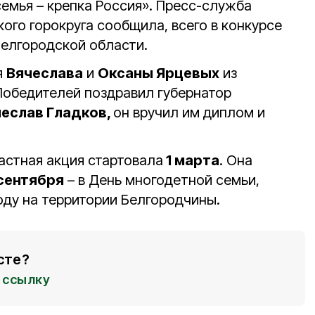
емья – крепка Россия». Пресс-служба
ого горокруга сообщила, всего в конкурсе
Белгородской области.
я
Вячеслава
и
Оксаны Ярцевых
из
 Победителей поздравил губернатор
еслав Гладков,
он вручил им диплом и
астная акция стартовала
1 марта
. Она
сентября
– в День многодетной семьи,
ду на территории Белгородчины.
сте?
ссылку