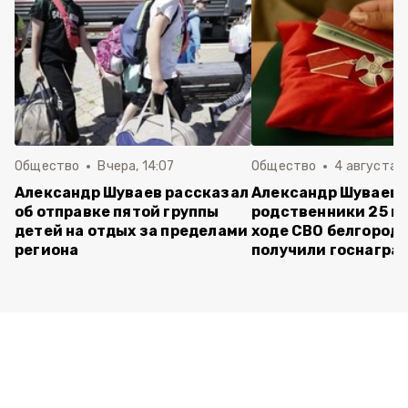
Общество
Вчера, 14:07
Общество
4 августа ,
Александр Шуваев рассказал
Александр Шуваев:
об отправке пятой группы
родственники 25 п
детей на отдых за пределами
ходе СВО белгород
региона
получили госнагра