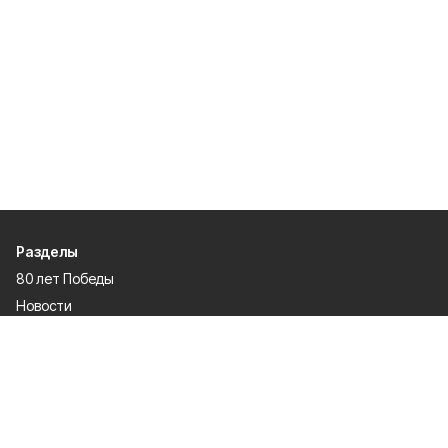
Разделы
80 лет Победы
Новости
Статьи
Политика
Спецпроекты
Происшествия
Газета