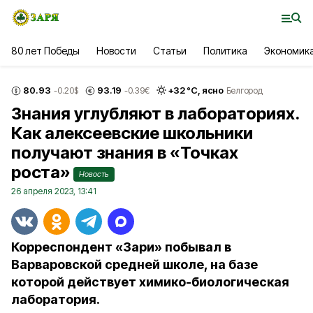
80 лет Победы
Новости
Статьи
Политика
Экономик
80.93
93.19
+
32
°С,
ясно
-0.20
$
-0.39
€
Белгород
Знания углубляют в лабораториях.
Как алексеевские школьники
получают знания в «Точках
роста»
Новость
26 апреля 2023, 13:41
Корреспондент «Зари» побывал в
Варваровской средней школе, на базе
которой действует химико-биологическая
лаборатория.