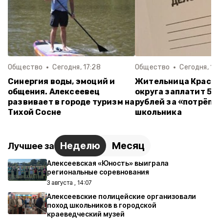
Общество
Сегодня, 17:28
Общество
Сегодня, 14
Синергия воды, эмоций и
Жительница Красн
общения. Алексеевец
округа заплатит 55
развивает в городе туризм на
рублей за «потрёпа
Тихой Сосне
школьника
Неделю
Месяц
Лучшее за
Алексеевская «Юность» выиграла
региональные соревнования
3 августа , 14:07
Алексеевские полицейские организовали
поход школьников в городской
краеведческий музей