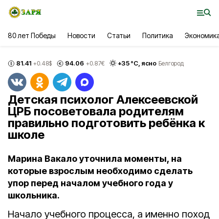
80 лет Победы
Новости
Статьи
Политика
Экономик
81.41
94.06
+
35
°С,
ясно
+0.48
$
+0.87
€
Белгород
Детская психолог Алексеевской
ЦРБ посоветовала родителям
правильно подготовить ребёнка к
школе
Марина Вакало уточнила моменты, на
которые взрослым необходимо сделать
упор перед началом учебного года у
школьника.
Начало учебного процесса, а именно поход