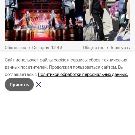
Общество
Сегодня, 12:43
Общество
5 августа , 
Белгородцы смогут подать
Александр Шуваев 
Cайт использует файлы cookie и сервисы сбора технических
заявку на участие в
об отправке пятой 
данных посетителей.
Продолжая пользоваться сайтом, Вы
конкурсе-премии уличной
детей на отдых за 
соглашаетесь с
Политикой обработки персональных данных.
культуры и спорта «КАРДО»
региона
Принять
Жительница Красненского округа
заплатит 55 тысяч рублей за
«потрёпанное» ухо школьника