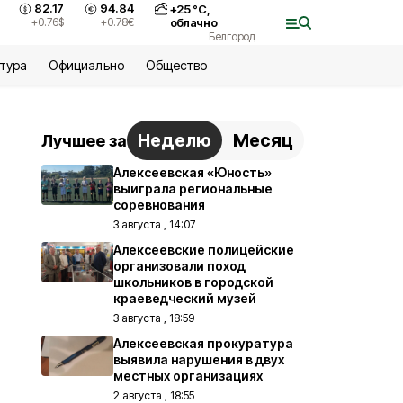
82.17
94.84
+
25
°С,
+0.76
$
+0.78
€
облачно
Белгород
ьтура
Официально
Общество
Неделю
Месяц
Лучшее за
Алексеевская «Юность»
выиграла региональные
соревнования
3 августа , 14:07
Алексеевские полицейские
организовали поход
школьников в городской
краеведческий музей
3 августа , 18:59
Алексеевская прокуратура
выявила нарушения в двух
местных организациях
2 августа , 18:55