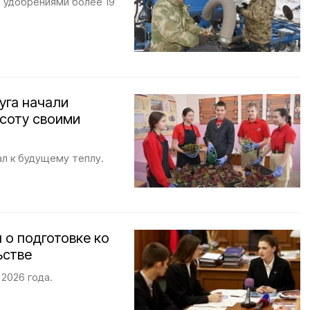
 удобрениями более 19
уга начали
асоту своими
л к будущему теплу.
 о подготовке ко
ьстве
2026 года.