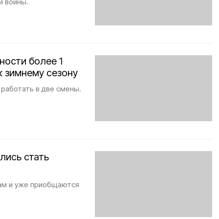
й войны.
ности более 1
к зимнему сезону
 работать в две смены.
лись стать
ам и уже приобщаются