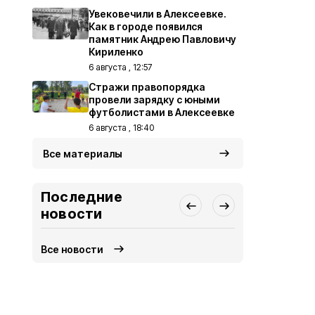
Увековечили в Алексеевке.
Как в городе появился
памятник Андрею Павловичу
Кириленко
6 августа , 12:57
Стражи правопорядка
провели зарядку с юными
футболистами в Алексеевке
6 августа , 18:40
Все материалы
Последние
новости
Все новости