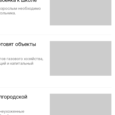
ебёнка к школе
 взрослым необходимо
кольника.
отовят объекты
ов газового хозяйства,
щий и капитальный
елгородской
а неухоженные