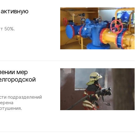
 активную
ет 50%.
лении мер
елгородской
сти подразделений
верена
отушения.