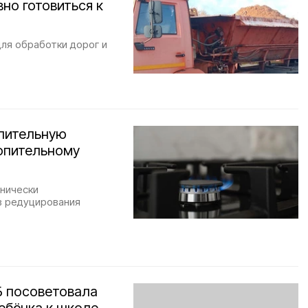
но готовиться к
ля обработки дорог и
елительную
топительному
хнически
в редуцирования
Б посоветовала