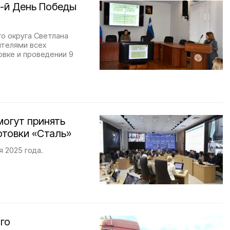
-й День Победы
о округа Светлана
ителями всех
овке и проведении 9
могут принять
отовки «Сталь»
 2025 года.
го