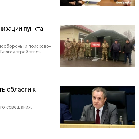
низации пункта
мообороны и поисково-
«Благоустройство».
ть области к
го совещания.