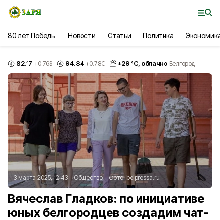
80 лет Победы
Новости
Статьи
Политика
Экономик
82.17
94.84
+
29
°С,
облачно
+0.76
$
+0.78
€
Белгород
3 марта 2025, 12:43
Общество
Фото:
belpressa.ru
Вячеслав Гладков: по инициативе
юных белгородцев создадим чат-