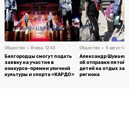
Общество
Вчера, 12:43
Общество
5 августа , 
Белгородцы смогут подать
Александр Шуваев 
заявку на участие в
об отправке пятой 
конкурсе-премии уличной
детей на отдых за 
культуры и спорта «КАРДО»
региона