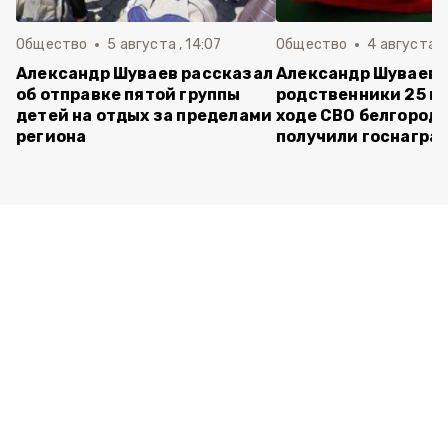
Общество
5 августа , 14:07
Общество
4 августа ,
Александр Шуваев рассказал
Александр Шуваев:
об отправке пятой группы
родственники 25 п
детей на отдых за пределами
ходе СВО белгород
региона
получили госнагра