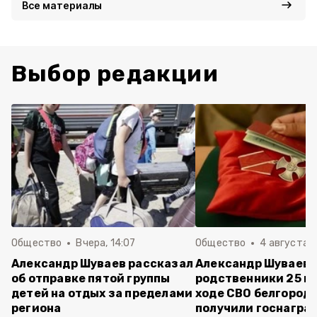
Все материалы
Выбор редакции
Общество
Вчера, 14:07
Общество
4 августа ,
Александр Шуваев рассказал
Александр Шуваев:
об отправке пятой группы
родственники 25 п
детей на отдых за пределами
ходе СВО белгород
региона
получили госнагра