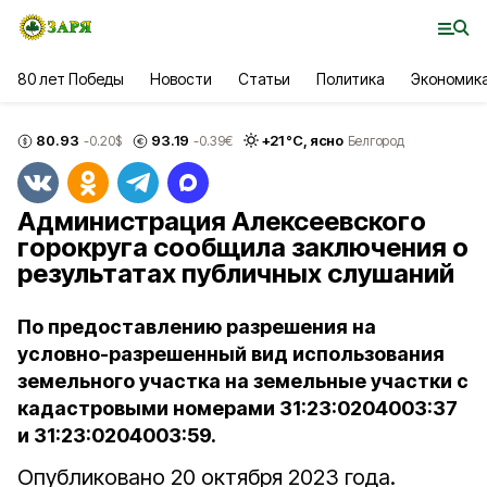
80 лет Победы
Новости
Статьи
Политика
Экономик
80.93
93.19
+
21
°С,
ясно
-0.20
$
-0.39
€
Белгород
Администрация Алексеевского
горокруга сообщила заключения о
результатах публичных слушаний
По предоставлению разрешения на
условно-разрешенный вид использования
земельного участка на земельные участки с
кадастровыми номерами 31:23:0204003:37
и 31:23:0204003:59.
Опубликовано 20 октября 2023 года.