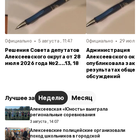
Официально
5 августа , 11:47
Официально
29 июля ,
Решения Совета депутатов
Администрация
Алексеевского округа от 28
Алексеевского окр
июля 2026 года №2....13, 18
опубликовала закл
результатах общес
обсуждений
Неделю
Месяц
Лучшее за
Алексеевская «Юность» выиграла
региональные соревнования
3 августа , 14:07
Алексеевские полицейские организовали
поход школьников в городской