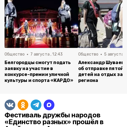
Общество
7 августа , 12:43
Общество
5 августа , 
Белгородцы смогут подать
Александр Шуваев 
заявку на участие в
об отправке пятой 
конкурсе-премии уличной
детей на отдых за 
культуры и спорта «КАРДО»
региона
Фестиваль дружбы народов
«Единство разных» прошёл в