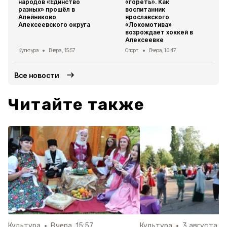
народов «Единство
«гореть». Как
разных» прошёл в
воспитанник
Алейниково
ярославского
Алексеевского округа
«Локомотива»
возрождает хоккей в
Алексеевке
Культура
Вчера, 15:57
Спорт
Вчера, 10:47
Все новости
Читайте также
Культура
Вчера, 15:57
Культура
3 августа , 1