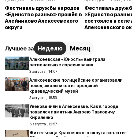
Фестиваль дружбы народов
Фестиваль дружбы
«Единство разных» прошёл в
«Единство разных»
Алейниково Алексеевского
состоялся в селе А
округа
Алексеевского окр
Неделю
Месяц
Лучшее за
Алексеевская «Юность» выиграла
региональные соревнования
3 августа , 14:07
Алексеевские полицейские организовали
поход школьников в городской
краеведческий музей
3 августа , 18:59
Увековечили в Алексеевке. Как в городе
появился памятник Андрею Павловичу
Кириленко
6 августа , 12:57
Жительница Красненского округа заплатит