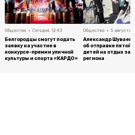
Общество
Сегодня, 12:43
Общество
5 августа , 
Белгородцы смогут подать
Александр Шуваев 
заявку на участие в
об отправке пятой 
конкурсе-премии уличной
детей на отдых за 
культуры и спорта «КАРДО»
региона