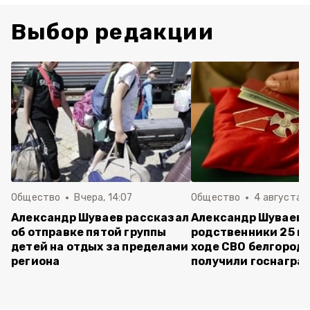
Выбор редакции
Общество
Вчера, 14:07
Общество
4 августа ,
Александр Шуваев рассказал
Александр Шуваев:
об отправке пятой группы
родственники 25 п
детей на отдых за пределами
ходе СВО белгород
региона
получили госнагра