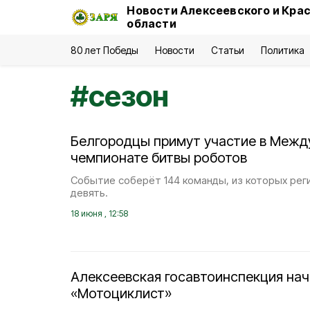
Новости Алексеевского и Кра
области
80 лет Победы
Новости
Статьи
Политика
#
сезон
Белгородцы примут участие в Меж
чемпионате битвы роботов
Событие соберёт 144 команды, из которых рег
девять.
18 июня , 12:58
Алексеевская госавтоинспекция на
«Мотоциклист»