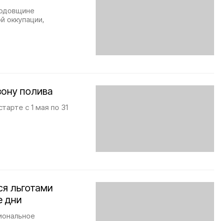
годовщине
й оккупации,
зону полива
тарте с 1 мая по 31
ся льготами
е дни
иональное