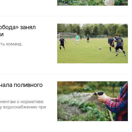
обода» занял
ти
ять команд.
чала поливного
онентам о нормативе
му водоснабжению при