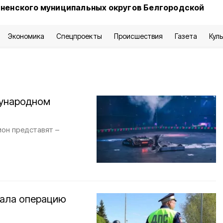
сненского муниципальных округов Белгородской
Экономика
Спецпроекты
Происшествия
Газета
Кул
дународном
ион представят –
чала операцию