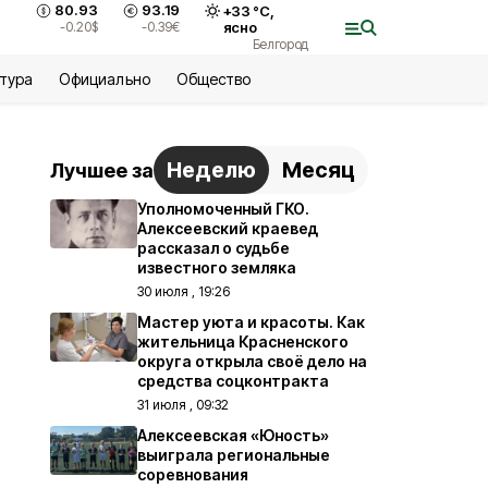
80.93
93.19
+
33
°С,
-0.20
$
-0.39
€
ясно
Белгород
ьтура
Официально
Общество
Неделю
Месяц
Лучшее за
Уполномоченный ГКО.
Алексеевский краевед
рассказал о судьбе
известного земляка
30 июля , 19:26
Мастер уюта и красоты. Как
жительница Красненского
округа открыла своё дело на
средства соцконтракта
31 июля , 09:32
Алексеевская «Юность»
выиграла региональные
соревнования