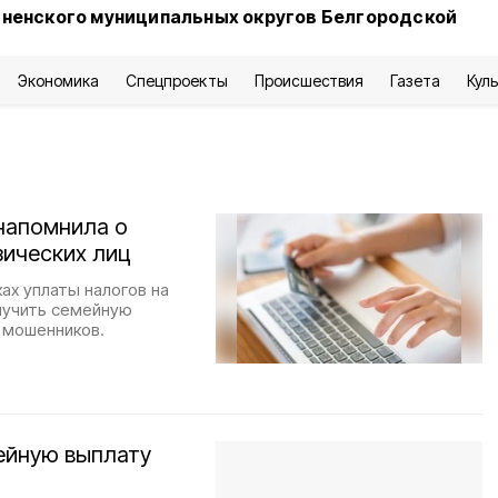
сненского муниципальных округов Белгородской
Экономика
Спецпроекты
Происшествия
Газета
Кул
напомнила о
зических лиц
х уплаты налогов на
олучить семейную
 мошенников.
ейную выплату