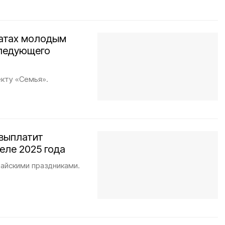
латах молодым
следующего
кту «Семья».
выплатит
еле 2025 года
айскими праздниками.