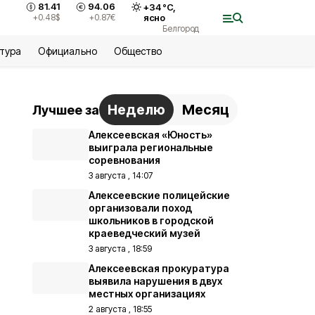
81.41
94.06
+
34
°С,
+0.48
$
+0.87
€
ясно
Белгород
ьтура
Официально
Общество
Неделю
Месяц
Лучшее за
Алексеевская «Юность»
выиграла региональные
соревнования
3 августа , 14:07
Алексеевские полицейские
организовали поход
школьников в городской
краеведческий музей
3 августа , 18:59
Алексеевская прокуратура
выявила нарушения в двух
местных организациях
2 августа , 18:55