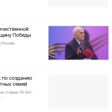
ечественной
вщину Победы
 России.
х по созданию
тных семей
ны старше 35 лет,
.