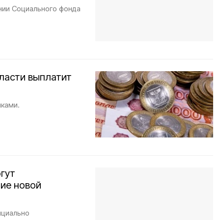
ии Социального фонда
ласти выплатит
ками.
гут
ние новой
ициально