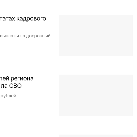
татах кадрового
 выплаты за досрочный
лей региона
ала СВО
 рублей.