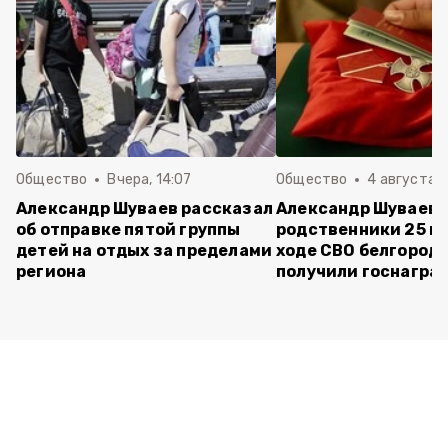
Общество
Вчера, 14:07
Общество
4 августа ,
Александр Шуваев рассказал
Александр Шуваев:
об отправке пятой группы
родственники 25 п
детей на отдых за пределами
ходе СВО белгород
региона
получили госнагра