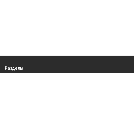
Разделы
80 лет Победы
Новости
Статьи
Политика
Спецпроекты
Происшествия
Газета
Культура