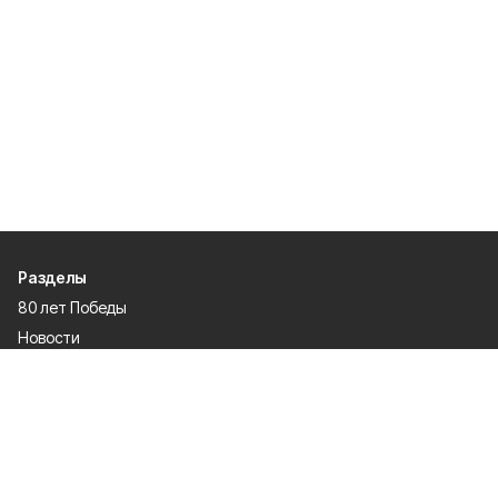
Разделы
80 лет Победы
Новости
Статьи
Политика
Спецпроекты
Происшествия
Газета