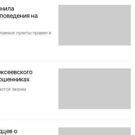
мнила
поведения на
лавные пункты правил и
ексеевского
мошенниках
ются звонки
дцев о