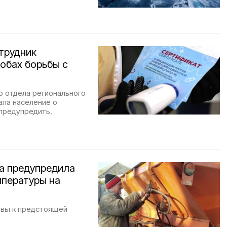
отрудник
обах борьбы с
о отдела регионального
ла население о
 предупредить.
а предупредила
мпературы на
овы к предстоящей