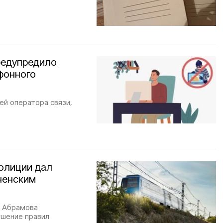
редупредило
фонного
ей оператора связи,
олиции дал
ненским
а Абрамова
ушение правил