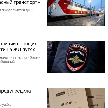
асный транспорт»
и продолжится до 31
полиции сообщил
ти на ЖД путях
нила читателям «Зари»
ебований.
 предупредила
службы.