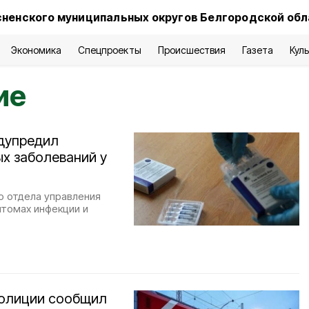
сненского муниципальных округов Белгородской об
Экономика
Спецпроекты
Происшествия
Газета
Кул
ие
дупредил
х заболеваний у
о отдела управления
томах инфекции и
полиции сообщил