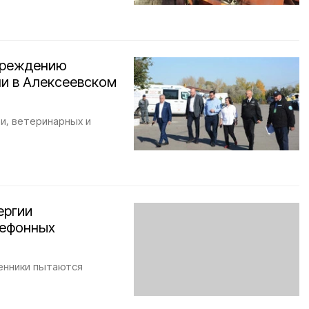
преждению
ли в Алексеевском
ти, ветеринарных и
ергии
лефонных
енники пытаются