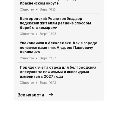
Красненском округе
Общество
Вч
Общество
Вчера, 16:35
Белгородск
Белгородский Роспотребнадзор
разъяснила
подсказал жителям региона способы
моменты тр
борьбы с комарами
Общество
5 
Общество
Вчера, 14:23
Два случая 
Увековечили в Алексеевке. Как в городе
наркосодер
появился памятник Андрею Павловичу
Алексеевск
Кириленко
Происшествия
Общество
Вчера, 12:57
Радость все
Порядок учёта стажа для белгородских
красненцы 
опекунов за пожилыми и инвалидами
80 лет Победы
изменится с 2027 года
Общество
Вчера, 10:42
Все новости