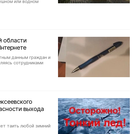
ушном или водном
й области
Интернете
ртным данным граждан и
ляясь сотрудниками
ексеевского
пасности выхода
жет таить любой зимний