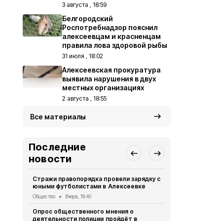
3 августа , 18:59
Белгородский
Роспотребнадзор пояснил
алексеевцам и красненцам
правила лова здоровой рыбы
31 июля , 18:02
Алексеевская прокуратура
выявила нарушения в двух
местных организациях
2 августа , 18:55
Все материалы
Последние
новости
Стражи правопорядка провели зарядку с
Газета «За
юными футболистами в Алексеевке
года
Общество
Вчера, 18:40
Газета
Вчера
Опрос общественного мнения о
Чернянцы п
деятельности полиции пройдёт в
экскурсион