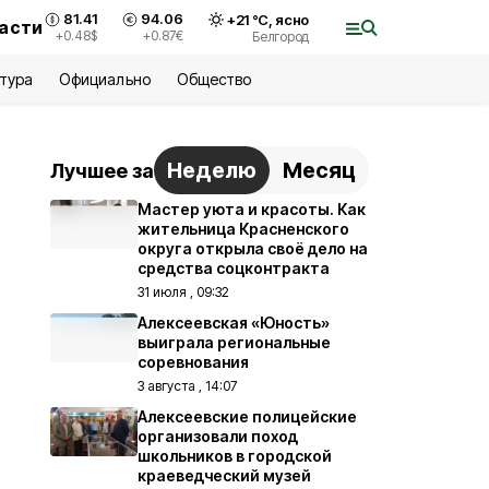
81.41
94.06
+
21
°С,
ясно
ласти
+0.48
$
+0.87
€
Белгород
ьтура
Официально
Общество
Неделю
Месяц
Лучшее за
Мастер уюта и красоты. Как
жительница Красненского
округа открыла своё дело на
средства соцконтракта
31 июля , 09:32
Алексеевская «Юность»
выиграла региональные
соревнования
3 августа , 14:07
Алексеевские полицейские
организовали поход
школьников в городской
краеведческий музей