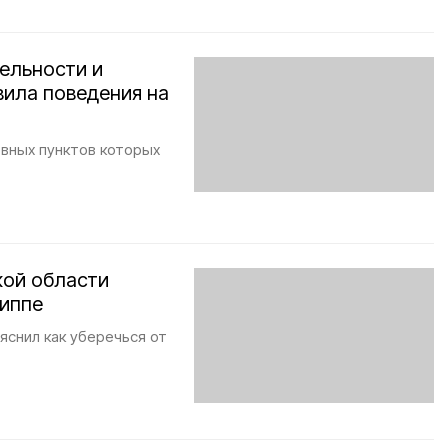
ельности и
ила поведения на
овных пунктов которых
кой области
риппе
яснил как уберечься от