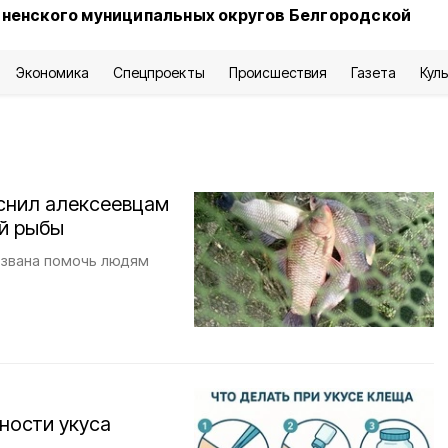
сненского муниципальных округов Белгородской
Экономика
Спецпроекты
Происшествия
Газета
Кул
снил алексеевцам
ой рыбы
извана помочь людям
ности укуса