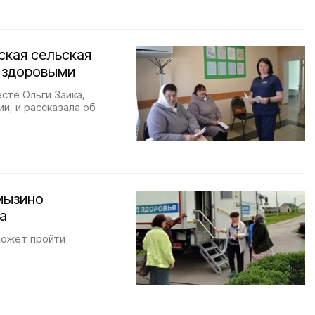
ская сельская
 здоровыми
сте Ольги Заика,
и, и рассказала об
мызино
а
может пройти