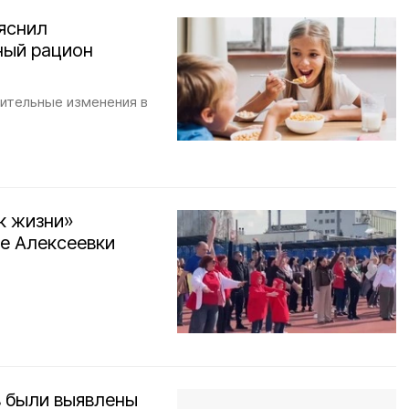
яснил
ный рацион
чительные изменения в
к жизни»
не Алексеевки
в были выявлены