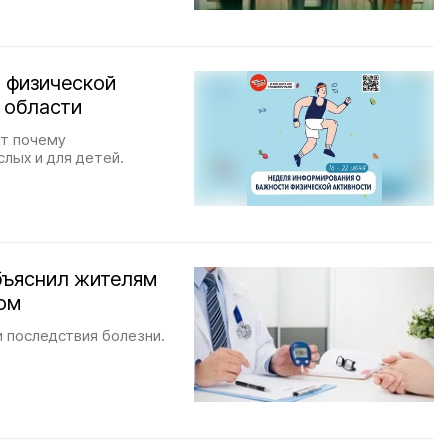
 физической
 области
ят почему
лых и для детей.
бъяснил жителям
ом
 последствия болезни.