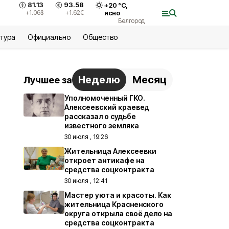
81.13
93.58
+
20
°С,
+1.06
$
+1.62
€
ясно
Белгород
ьтура
Официально
Общество
Неделю
Месяц
Лучшее за
Уполномоченный ГКО.
Алексеевский краевед
рассказал о судьбе
известного земляка
30 июля , 19:26
Жительница Алексеевки
откроет антикафе на
средства соцконтракта
30 июля , 12:41
Мастер уюта и красоты. Как
жительница Красненского
округа открыла своё дело на
средства соцконтракта