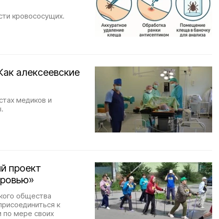
сти кровососущих.
Как алексеевские
стах медиков и
.
й проект
оровью»
ского общества
присоединиться к
и по мере своих